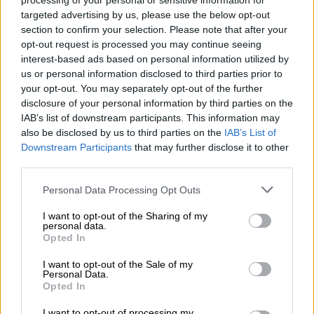
processing of your personal or sensitive information for
kronoloogiliselt. Mitte mingil juhul ei
targeted advertising by us, please use the below opt-out
tohiks te arve numbrit vahele jätta või
section to confirm your selection. Please note that after your
opt-out request is processed you may continue seeing
mitut sama arve numbrit kasutada!
interest-based ads based on personal information utilized by
us or personal information disclosed to third parties prior to
Kirjutage arve: kellel on
your opt-out. You may separately opt-out of the further
disclosure of your personal information by third parties on the
selleks aega?
IAB’s list of downstream participants. This information may
also be disclosed by us to third parties on the
IAB’s List of
Olgu see PR-nõustaja, graafiline disainer,
Downstream Participants
that may further disclose it to other
third parties.
käsitööline, kinnisvaramaakler või
maksunõustaja. Arvete kirjutamine on iga
Please note that this website/app uses one or more Google
Personal Data Processing Opt Outs
karjääri alguses raske ja sellele kulub palju
services and may gather and store information including but
not limited to your visit or usage behaviour. You may click to
I want to opt-out of the Sharing of my
aega.
personal data.
grant or deny consent to Google and its third-party tags to
Opted In
use your data for below specified purposes in below Google
Paljudel ettevõtjatel ei ole rahalisi
consent section.
I want to opt-out of the Sale of my
ressursse, et palgata kedagi, kes seda
Personal Data.
Opted In
nende eest teeks.
Finago Isolta
pakub
tarka ja elegantset lahendust, millel on
I want to opt-out of processing my