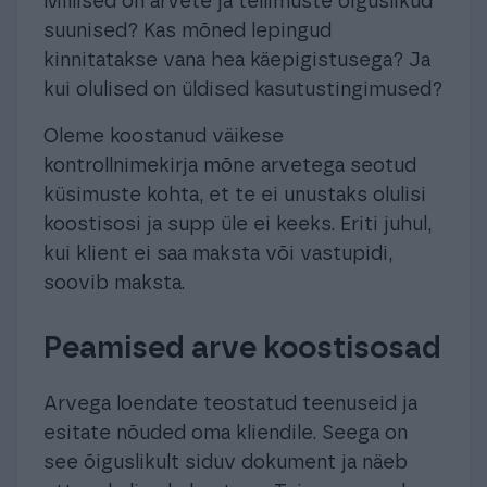
Millised on arvete ja tellimuste õiguslikud
suunised? Kas mõned lepingud
kinnitatakse vana hea käepigistusega? Ja
kui olulised on üldised kasutustingimused?
Oleme koostanud väikese
kontrollnimekirja mõne arvetega seotud
küsimuste kohta, et te ei unustaks olulisi
koostisosi ja supp üle ei keeks. Eriti juhul,
kui klient ei saa maksta või vastupidi,
soovib maksta.
Peamised arve koostisosad
Arvega loendate teostatud teenuseid ja
esitate nõuded oma kliendile. Seega on
see õiguslikult siduv dokument ja näeb