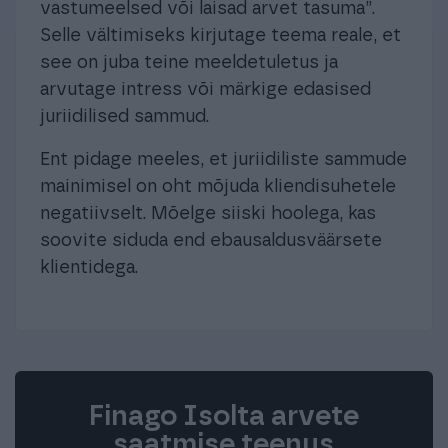
vastumeelsed või laisad arvet tasuma”.
Selle vältimiseks kirjutage teema reale, et
see on juba teine meeldetuletus ja
arvutage intress või märkige edasised
juriidilised sammud.
Ent pidage meeles, et juriidiliste sammude
mainimisel on oht mõjuda kliendisuhetele
negatiivselt. Mõelge siiski hoolega, kas
soovite siduda end ebausaldusväärsete
klientidega.
Finago Isolta arvete
saatmise teenus