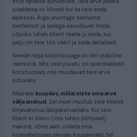
ette rahalise kohustuse. Teie arve peaks
sisaldama nii kliendi kui ka teie enda
aadressi. Ärge unustage teenuste
loetlemist ja sellega seonduvat hinda.
Lõpuks tahab klient teada ju seda, kui
palju on teie töö väärt ja seda detailselt.
Nende nelja koostisosaga on teil stabiilne
raamistik. Mis veel puudu, on spetsiaalsed
koostisosad, mis muudavad teie arve
siduvaks.
Määrake
kuupäev, millal olete oma arve
välja andnud
. Sel moel muutub teie kliendi
kirjavahetus läbipaistvamaks. Kui teie
klient ei soovi (mis tahes põhjusel)
maksta, võite alati viidata oma
kirjavahetuses olevale kuupäevale! Sel