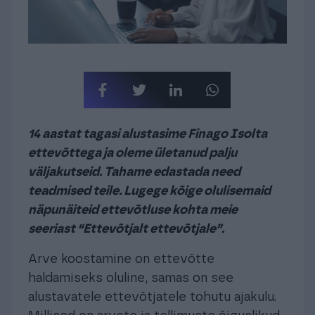
14 aastat tagasi alustasime Finago Isolta
ettevõttega ja oleme ületanud palju
väljakutseid. Tahame edastada need
teadmised teile. Lugege kõige olulisemaid
näpunäiteid ettevõtluse kohta meie
seeriast “Ettevõtjalt ettevõtjale”.
Arve koostamine on ettevõtte
haldamiseks oluline, samas on see
alustavatele ettevõtjatele tohutu ajakulu.