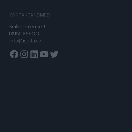
KONTAKTANDMED
Keilaniementie 1
02150 ESPOO
info@isolta.ee
Facebook
Instagram
Linkedin
Youtube
Twitter