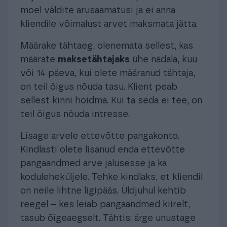
moel väldite arusaamatusi ja ei anna
kliendile võimalust arvet maksmata jätta.
Määrake tähtaeg, olenemata sellest, kas
määrate
maksetähtajaks
ühe nädala, kuu
või 14 päeva, kui olete määranud tähtaja,
on teil õigus nõuda tasu. Klient peab
sellest kinni hoidma. Kui ta seda ei tee, on
teil õigus nõuda intresse.
Lisage arvele ettevõtte pangakonto.
Kindlasti olete lisanud enda ettevõtte
pangaandmed arve jalusesse ja ka
koduleheküljele. Tehke kindlaks, et kliendil
on neile lihtne ligipääs. Üldjuhul kehtib
reegel – kes leiab pangaandmed kiirelt,
tasub õigeaegselt. Tähtis: ärge unustage