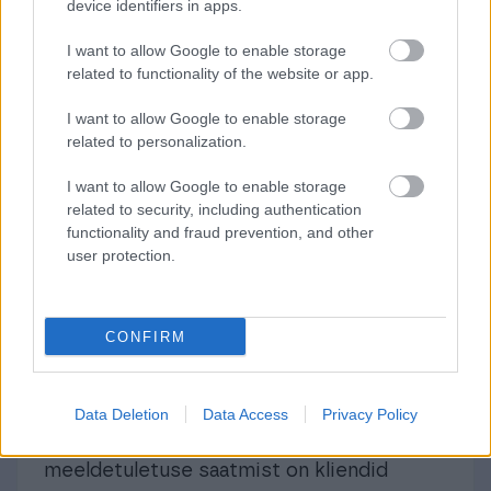
device identifiers in apps.
nõudeid oodata. Seetõttu kirjutage
I want to allow Google to enable storage
kindlasti esimese makse meeldetuletus
related to functionality of the website or app.
sõbralikult. Sõnadega “Kindlasti midagi on
tulnud vahele” või ka “Mõistame, et aeg-
I want to allow Google to enable storage
ajalt on liiga palju kohustusi ning mõningad
related to personalization.
asjad kipuvad ununema”. Kui te määrate
I want to allow Google to enable storage
uue maksetähtaja, pöörake kliendi
related to security, including authentication
tähelepanu sellele, et tasumiseks kuulub
functionality and fraud prevention, and other
user protection.
uue maksetähtajaga arve.
Teine meeldetuletus. Mitte
CONFIRM
nii!?
Mitmed ettevõtjad täheldavad: “Isegi
Data Deletion
Data Access
Privacy Policy
pärast esimest sõbralikku arve
meeldetuletuse saatmist on kliendid