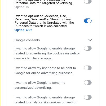
Personal Data for Targeted Advertising.
palju eeliseid.
Opted In
I want to opt-out of Collection, Use,
Usalduse küsimus: mida
Retention, Sale, and/or Sharing of my
Personal Data that Is Unrelated with the
teha, kui klient ei maksa?
Purposes for which it was collected.
Opted Out
Ühes eelnevas postituses andsime teile
Google consents
mõned nõuanded selle kohta, kuidas
I want to allow Google to enable storage
suurendada klientide usaldust.
related to advertising like cookies on web or
Usaldusväärne kliendisuhe on viljaka
device identifiers in apps.
koostöö nurgakivi. Kui teie klient võtab
I want to allow my user data to be sent to
arve tasumiseks liiga palju aega võib see
Google for online advertising purposes.
usaldust kõigutada. Kui palju aega on liiga
palju aega? Seda peaksite otsustama
I want to allow Google to send me
personalized advertising.
vastavalt enda kannatlikkusele.
I want to allow Google to enable storage
Ärge unustage, eriti kui kasutate B2B-
related to analytics like cookies on web or
teenust, et teie kliendid võivad samuti