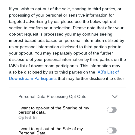
Helsinki, enne bändi aastast esinemise
If you wish to opt-out of the sale, sharing to third parties, or
pausi. Mustkunstniku oskustega on
processing of your personal or sensitive information for
targeted advertising by us, please use the below opt-out
võimalik läbi viia suuri etendusi suurtel
section to confirm your selection. Please note that after your
lavadel. Aga kuidas see raadios
opt-out request is processed you may continue seeing
õnnestuks? Joni arvab, et hästi.
interest-based ads based on personal information utilized by
us or personal information disclosed to third parties prior to
your opt-out. You may separately opt-out of the further
disclosure of your personal information by third parties on the
IAB’s list of downstream participants. This information may
also be disclosed by us to third parties on the
IAB’s List of
Downstream Participants
that may further disclose it to other
third parties.
Please note that this website/app uses one or more Google
Personal Data Processing Opt Outs
services and may gather and store information including but
not limited to your visit or usage behaviour. You may click to
I want to opt-out of the Sharing of my
personal data.
grant or deny consent to Google and its third-party tags to
Opted In
Ettevõtluse
use your data for below specified purposes in below Google
consent section.
I want to opt-out of the Sale of my
administratiive pool
Personal Data.