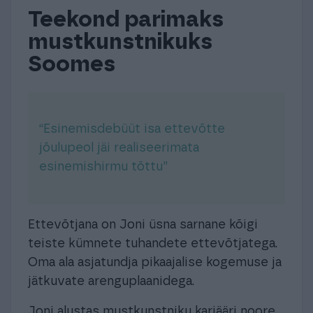
Teekond parimaks
mustkunstnikuks
Soomes
“Esinemisdebüüt isa ettevõtte
jõulupeol jäi realiseerimata
esinemishirmu tõttu”
Ettevõtjana on Joni üsna sarnane kõigi
teiste kümnete tuhandete ettevõtjatega.
Oma ala asjatundja pikaajalise kogemuse ja
jätkuvate arenguplaanidega.
Joni alustas mustkunstniku karjääri noore