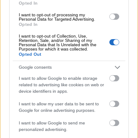
Opted In
Mustkunstniku argipäeva osaks on palju
I want to opt-out of processing my
Personal Data for Targeted Advertising.
muudki kui maagia ja müstika. Esinemiste
Opted In
ja ettevalmistuste kõrvalt viivad isegi
I want to opt-out of Collection, Use,
surema osa ajast tellimuste
Retention, Sale, and/or Sharing of my
Personal Data that Is Unrelated with the
vastuvõtmised, müügiga seotud
Purposes for which it was collected.
tegevused, turundus ja koostöövestlused.
Opted Out
Sinna hulka tuleb arvestada ka kõik nn
Google consents
kohustuslikud paberitööd. Joni leidis
I want to allow Google to enable storage
endale sobiva viisi kasutada Isoltat ka
related to advertising like cookies on web or
muuks kui ainult finatsjuhtimise
device identifiers in apps.
rutiinitöödeks. Joni kirjutab üles kõik läbi
käidud vestlused kontaktikaardile, mis
I want to allow my user data to be sent to
Google for online advertising purposes.
aitab tal hiljem järgi vaadata, et milles on
kokku lepitud ja millal. E-posti aadressid ja
I want to allow Google to send me
telefonivestluste märkmed leiduvad kõik
personalized advertising.
kontaktisündmuste ajaloost. See on