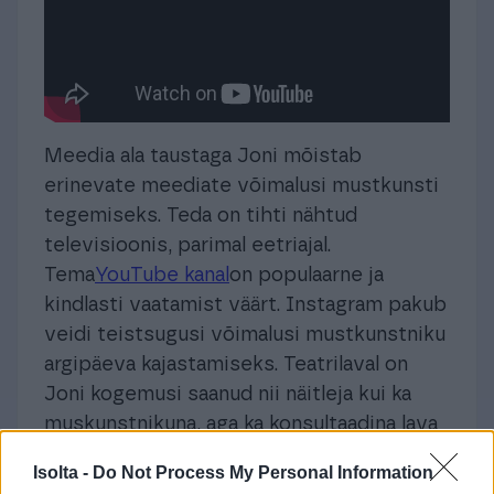
Meedia ala taustaga Joni mõistab
erinevate meediate võimalusi mustkunsti
tegemiseks. Teda on tihti nähtud
televisioonis, parimal eetriajal.
Tema
YouTube kanal
on populaarne ja
kindlasti vaatamist väärt. Instagram pakub
veidi teistsugusi võimalusi mustkunstniku
argipäeva kajastamiseks. Teatrilaval on
Joni kogemusi saanud nii näitleja kui ka
muskunstnikuna, aga ka konsultaadina lava
taga. Levisid kuulujutud, et Joni pani
Isolta -
Do Not Process My Personal Information
kaduma ka kuulsa Soome bändi, Haloo