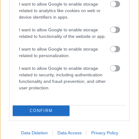
I want to allow Google to enable storage
säästnud Jonile palju aega ja närve, sest
related to analytics like cookies on web or
vestlusi ei ole vaja meeles pidada või
device identifiers in apps.
teistest kohtadest otsida.
I want to allow Google to enable storage
related to functionality of the website or app.
Mustkunstniku töö tehakse seal, kus
esimine toimub. Tavaliselt peosaalis,
I want to allow Google to enable storage
restoranides või muudes ürituste
related to personalization.
korralduspaikades. Väga harva
I want to allow Google to enable storage
mustkunstniku enda kontoris. Seetõttu
related to security, including authentication
ongi osutunud eriti tähtsaks, et
functionality and fraud prevention, and other
kliendiandmed ja arveldus reisivad Joniga
user protection.
kaasa sinna kus temagi on, näiteks
mobiiltelefonis. Nüüdseks saadab Joni
CONFIRM
arve kohe pärast esinemist lava taga olles
ning märkmed uutest kontaktidest on hea
kohe kirja panna.
Data Deletion
Data Access
Privacy Policy