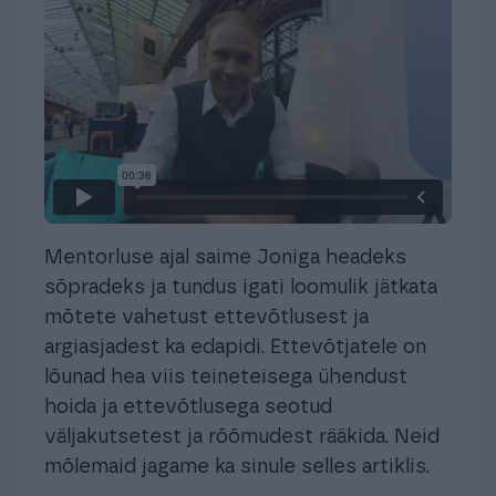
Mentorluse ajal saime Joniga headeks
sõpradeks ja tundus igati loomulik jätkata
mõtete vahetust ettevõtlusest ja
argiasjadest ka edapidi. Ettevõtjatele on
lõunad hea viis teineteisega ühendust
hoida ja ettevõtlusega seotud
väljakutsetest ja rõõmudest rääkida. Neid
mõlemaid jagame ka sinule selles artiklis.