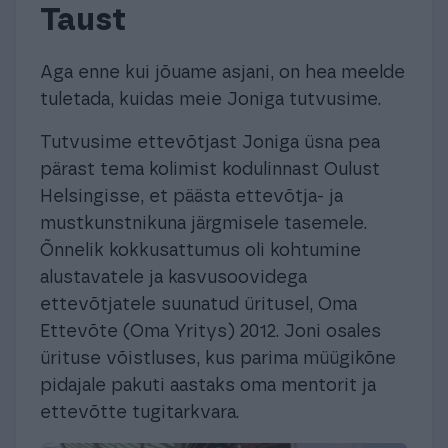
Taust
Aga enne kui jõuame asjani, on hea meelde
tuletada, kuidas meie Joniga tutvusime.
Tutvusime ettevõtjast Joniga üsna pea
pärast tema kolimist kodulinnast Oulust
Helsingisse, et päästa ettevõtja- ja
mustkunstnikuna järgmisele tasemele.
Õnnelik kokkusattumus oli kohtumine
alustavatele ja kasvusoovidega
ettevõtjatele suunatud üritusel, Oma
Ettevõte (Oma Yritys) 2012. Joni osales
ürituse võistluses, kus parima müügikõne
pidajale pakuti aastaks oma mentorit ja
ettevõtte tugitarkvara.