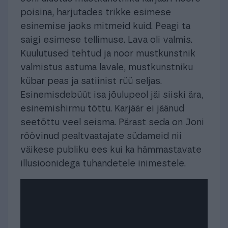
poisina, harjutades trikke esimese
esinemise jaoks mitmeid kuid. Peagi ta
saigi esimese tellimuse. Lava oli valmis.
Kuulutused tehtud ja noor mustkunstnik
valmistus astuma lavale, mustkunstniku
kübar peas ja satiinist rüü seljas.
Esinemisdebüüt isa jõulupeol jäi siiski ära,
esinemishirmu tõttu. Karjäär ei jäänud
seetõttu veel seisma. Pärast seda on Joni
röövinud pealtvaatajate südameid nii
väikese publiku ees kui ka hämmastavate
illusioonidega tuhandetele inimestele.