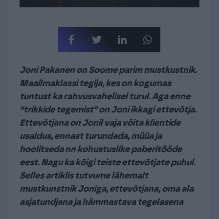
Joni Pakanen on Soome parim mustkustnik.
Maailmaklassi tegija, kes on kogumas
tuntust ka rahvusvahelisel turul. Aga enne
“trikkide tegemist” on Joni ikkagi ettevõtja.
Ettevõtjana on Jonil vaja võita klientide
usaldus, ennast turundada, müüa ja
hoolitseda nn kohustuslike paberitööde
eest. Nagu ka kõigi teiste ettevõtjate puhul.
Selles artiklis tutvume lähemalt
mustkunstnik Joniga, ettevõtjana, oma ala
asjatundjana ja hämmastava tegelasena