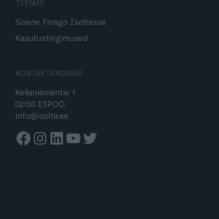
TEENUS
Sisene Finago Isoltasse
Kasutustingimused
KONTAKTANDMED
Keilaniementie 1
02150 ESPOO
info@isolta.ee
Facebook
Instagram
Linkedin
Youtube
Twitter