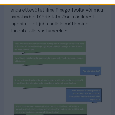
Palusime Jonit kirjeldama, kuidas ta juhiks
enda ettevõtet ilma Finago Isolta või muu
samalaadse tööriistata. Joni näoilmest
lugesime, et juba sellele mõtlemine
tundub talle vastumeelne: