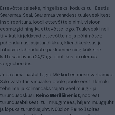
Ettevõtte teiseks, hingeliseks, koduks tuli Eestis
Saaremaa. Seal, Saaremaa vanadest tuuleveskitest
inspireerituna, loodi ettevõttele nimi, visioon,
eesmärgid ning ka ettevõtte logo. Tuuleveski neli
tiivikut kirjeldavad ettevõtte nelja põhimõtet:
pühendumus, asjatundlikkus, kliendikesksus ja
tõhusate lahenduste pakkumine ning kõik see
kättesaadavana 24/7 igalpool, kus on olemas
võrguühendus.
Juba samal aastal tegid Mikkod esimese värbamise.
Salo vastutas visuaalse poole poole eest, Ilomäki
tehnilise ja kolmandaks vajati veel müügi- ja
turundusoskusi.
Reino Meriläinenist
, noorest
turundusabilisest, tuli müügimees, hiljem müügijuht
ja lõpuks turundusjuht. Nüüd on Reino Isoltas