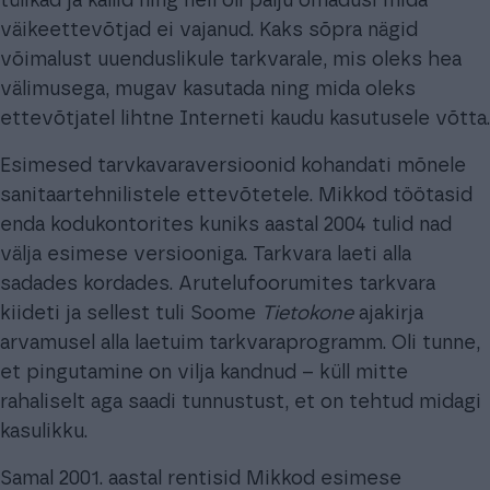
tülikad ja kallid ning neil oli palju omadusi mida
väikeettevõtjad ei vajanud. Kaks sõpra nägid
võimalust uuenduslikule tarkvarale, mis oleks hea
välimusega, mugav kasutada ning mida oleks
ettevõtjatel lihtne Interneti kaudu kasutusele võtta.
Esimesed tarvkavaraversioonid kohandati mõnele
sanitaartehnilistele ettevõtetele. Mikkod töötasid
enda kodukontorites kuniks aastal 2004 tulid nad
välja esimese versiooniga. Tarkvara laeti alla
sadades kordades. Arutelufoorumites tarkvara
kiideti ja sellest tuli Soome
Tietokone
ajakirja
arvamusel alla laetuim tarkvaraprogramm. Oli tunne,
et pingutamine on vilja kandnud – küll mitte
rahaliselt aga saadi tunnustust, et on tehtud midagi
kasulikku.
Samal 2001. aastal rentisid Mikkod esimese