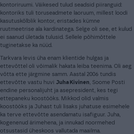
kontoriruumi. Väikesed tulud seadsid piiranguid:
kontoriks tuli toruseadmete laoruum, millest loodi
kasutuskõlblik kontor, eristades kümne
ruutmeetrise ala kardinatega. Selge oli see, et kulud
ei saanud ületada tulusid. Sellele põhimõttele
tuginetakse ka nüüd.
Tarkvara levis üha enam klientide hulgas ja
ettevõttel oli võimalik hakata leiba teenima. Oli aeg
võtta ette järgmine samm. Aastal 2006 tundis
ettevõtte vastu huvi
Juha Kivinen
, Soome Posti
endine personalijuht ja asepresident, kes tegi
ettepaneku koostööks. Mikkod olid valmis
koostööks ja Juhast tuli lisaks juhatuse esimehele
ka terve ettevõtte asendamatu isafiguur. Juha,
kogenenud ärimehena, ja innukad noormehed
otsustasid üheskoos vallutada maailma.