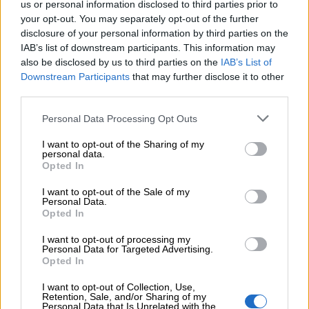
us or personal information disclosed to third parties prior to
kellel on pikaajaline kogemus pereettevõttes ning
your opt-out. You may separately opt-out of the further
turunduse ja PR valdkonnas. Henry on samuti
disclosure of your personal information by third parties on the
aktiivne JCI (Ettevõtlikud Eesti Noored) liige, kus
IAB’s list of downstream participants. This information may
also be disclosed by us to third parties on the
IAB’s List of
ta muu seas oli JCI Baltic Conference 2013 direktor
Downstream Participants
that may further disclose it to other
ja 2016 JCI eesti rahvuskoja juhatuses
third parties.
strateegiliste küsimuste eest vastutav. Henry
Please note that this website/app uses one or more Google
Personal Data Processing Opt Outs
ülesandeks on ka erinevate riikide arveldusega
services and may gather and store information including but
seonduva mõistmine ning sellest tuleneva turule
not limited to your visit or usage behaviour. You may click to
I want to opt-out of the Sharing of my
personal data.
sisenemiste strateegiate koostamine ja elluviimine.
grant or deny consent to Google and its third-party tags to
Opted In
use your data for below specified purposes in below Google
Tiina Rüütle
vastutab selle eest, et
consent section.
I want to opt-out of the Sale of my
Personal Data.
raamatupidamisega seonduv Isolta teenuses
Opted In
vastab Eesti tavadele ja nõuetele. Tiinal on ka endal
I want to opt-out of processing my
ettevõtluses pikaajalised kogemused. Aastast 1999
Personal Data for Targeted Advertising.
on ta majandanud oma raamatupidamisfirmaga, kust
Opted In
ta on saanud palju kogemusi rahvusvaheliste
I want to opt-out of Collection, Use,
Retention, Sale, and/or Sharing of my
ettevõtlusega seonduvate seadustega. Enne seda
Personal Data that Is Unrelated with the