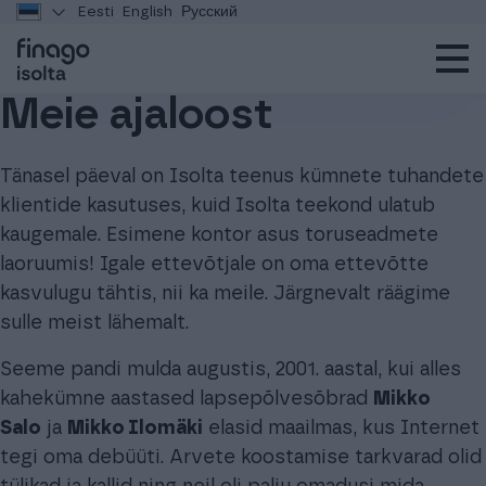
Eesti
English
Русский
Meie ajaloost
Tänasel päeval on Isolta teenus kümnete tuhandete
klientide kasutuses, kuid Isolta teekond ulatub
kaugemale. Esimene kontor asus toruseadmete
laoruumis! Igale ettevõtjale on oma ettevõtte
kasvulugu tähtis, nii ka meile. Järgnevalt räägime
sulle meist lähemalt.
Seeme pandi mulda augustis, 2001. aastal, kui alles
kahekümne aastased lapsepõlvesõbrad
Mikko
Salo
ja
Mikko Ilomäki
elasid maailmas, kus Internet
tegi oma debüüti. Arvete koostamise tarkvarad olid