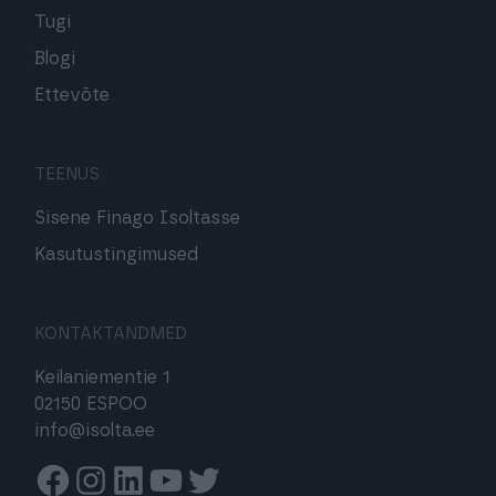
Tugi
Blogi
Ettevõte
TEENUS
Sisene Finago Isoltasse
Kasutustingimused
KONTAKTANDMED
Keilaniementie 1
02150 ESPOO
info@isolta.ee
Facebook
Instagram
Linkedin
Youtube
Twitter