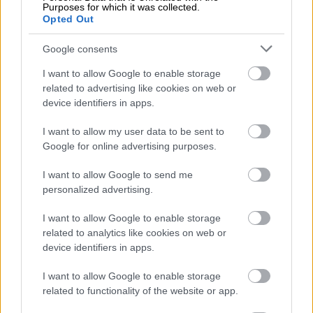
oli ta Franten AS tegevjuht, mis valiti Äripäeva
Purposes for which it was collected.
Opted Out
poolt Eesti edukad TOP 100 ettevõtte sekka.
Google consents
Isolta väärtused on aitamine, avatus, ausus,
I want to allow Google to enable storage
vabadus, usaldus, uudishimulikkus, õppimine,
related to advertising like cookies on web or
võrdsus ja austus. Isolta meeskond on kui üks pere
device identifiers in apps.
– ettevõte edu tagamine rahvusvahelises
konurentsis on õnnestunud tänu heale
I want to allow my user data to be sent to
Google for online advertising purposes.
meeskonnavaimule ja sujuvale meeskonnatööle.
Koos seisame selle eest, et Isolta veebipõhine
I want to allow Google to send me
ärilahendus jätkab meie ettevõtte traditsiooniga:
personalized advertising.
teenindada ettevõtjaid lähtudes ettevõtja
I want to allow Google to enable storage
vajadustest ja soovidest.
related to analytics like cookies on web or
device identifiers in apps.
Sündmused aastate lõikes:
I want to allow Google to enable storage
2001 Tarkvara arendamise algus
related to functionality of the website or app.
2002 Tarkvara kasutuselevõtt mitmes