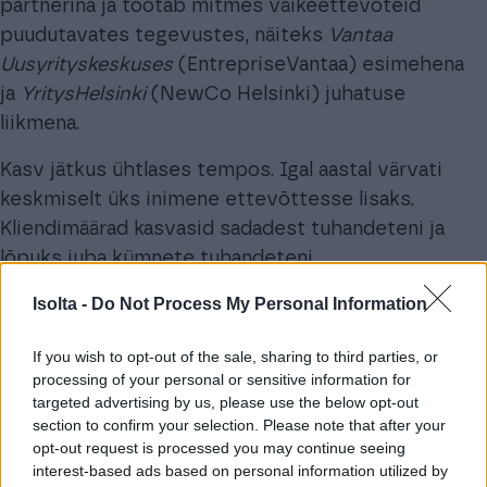
partnerina ja töötab mitmes väikeettevõteid
puudutavates tegevustes, näiteks
Vantaa
Uusyrityskeskuses
(EntrepriseVantaa) esimehena
ja
YritysHelsinki
(NewCo Helsinki) juhatuse
liikmena.
Kasv jätkus ühtlases tempos. Igal aastal värvati
keskmiselt üks inimene ettevõttesse lisaks.
Kliendimäärad kasvasid sadadest tuhandeteni ja
lõpuks juba kümnete tuhandeteni.
Isolta -
Do Not Process My Personal Information
Aastaks
2017
oli ettevõttes tööl 15 inimest. Mikko,
Mikko ja Reino on endiselt firmas tööl
If you wish to opt-out of the sale, sharing to third parties, or
ettevõtjatena ja kogu firma on soomlastest
processing of your personal or sensitive information for
üksikisikute omandis. Ettevõte tegutseb viies riigis
targeted advertising by us, please use the below opt-out
– Soomes, Rootsis, Saksamaal, Eestis ja Lätis.
section to confirm your selection. Please note that after your
opt-out request is processed you may continue seeing
Eesti poole peal on eestvedajaks
Henry Arnhold
,
interest-based ads based on personal information utilized by